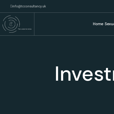
info@tcconsultancy.uk
Home
Sexu
Inves