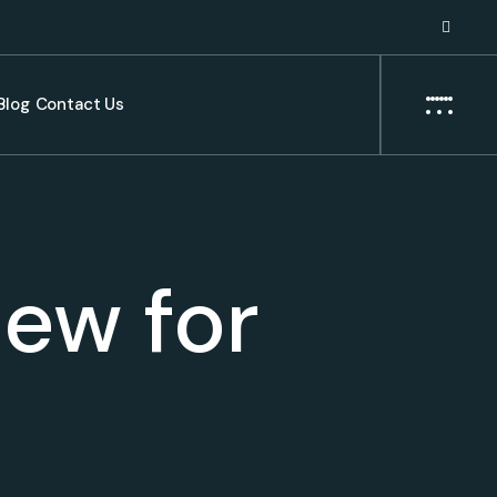
Blog
Contact Us
ew for