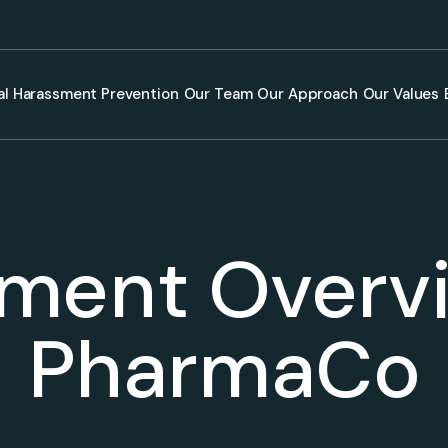
al Harassment Prevention
Our Team
Our Approach
Our Values
tment Overvi
PharmaCo