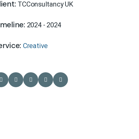
lient:
TCConsultancy UK
imeline:
2024 - 2024
ervice:
Creative