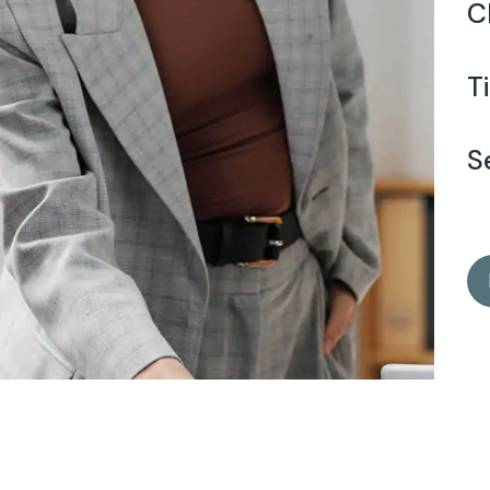
C
T
S